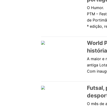
O Humor.
PTM – Fest
de Portimã
ª edição, 
World P
histór
A maior e 
antiga Lot
Com inaugu
Futsal,
despor
O mês de a