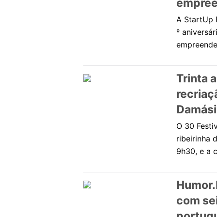
empree
A StartUp 
º aniversá
empreended
Trinta 
recriaç
Damásio
O 30 Festiv
ribeirinha
9h30, e a 
Humor.
com sei
portug