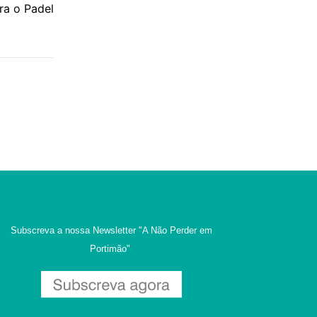
ra o Padel
Subscreva a nossa Newsletter
"A Não Perder em
Portimão"