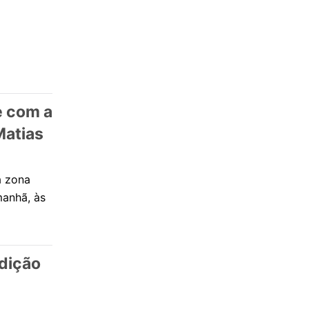
je com a
Matias
a zona
manhã, às
dição