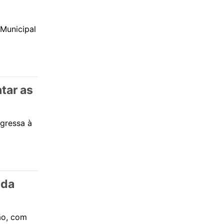
Municipal
tar as
egressa à
nda
ão, com