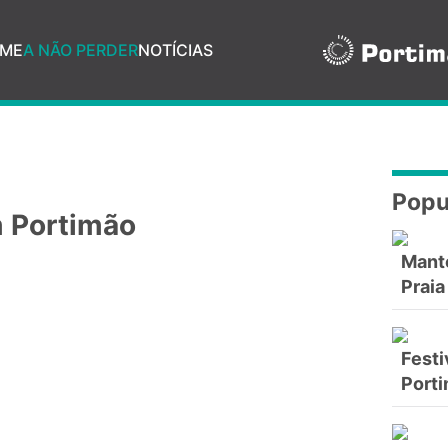
ME
A NÃO PERDER
NOTÍCIAS
Popu
m Portimão
Mant
Praia
Festi
Port