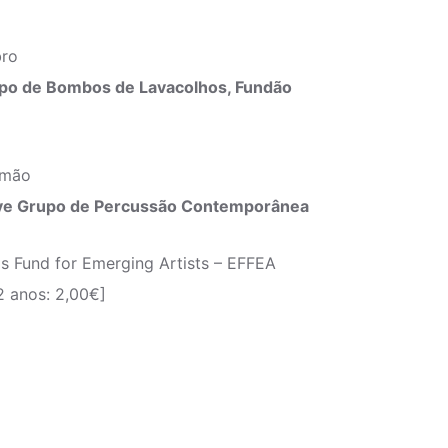
bro
po de Bombos de Lavacolhos, Fundão
imão
rve Grupo de Percussão Contemporânea
ls Fund for Emerging Artists – EFFEA
2 anos: 2,00€]