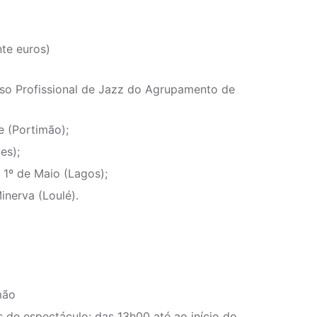
)
nte euros)
so Profissional de Jazz do Agrupamento de
 (Portimão);
es);
 1º de Maio (Lagos);
inerva (Loulé).
mão
s de espectáculo: das 13h00 até ao início do