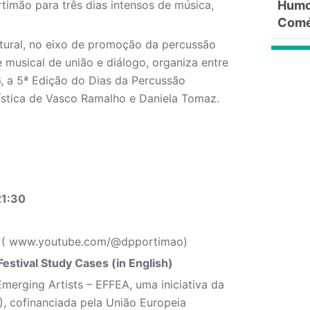
timão para três dias intensos de música,
Humor
Comé
tural, no eixo de promoção da percussão
e musical de união e diálogo, organiza entre
6, a 5ª Edição do Dias da Percussão
ística de Vasco Ramalho e Daniela Tomaz.
21:30
P ( www.youtube.com/@dpportimao)
stival Study Cases (in English)
Emerging Artists – EFFEA, uma iniciativa da
), cofinanciada pela União Europeia