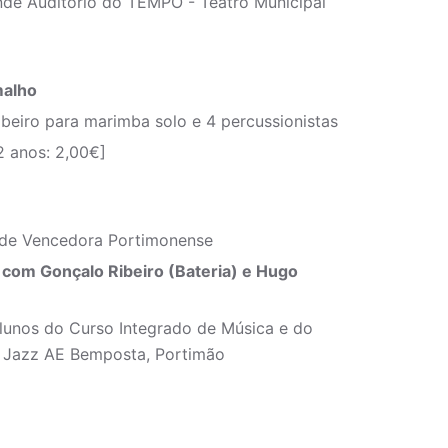
nde Auditório do TEMPO - Teatro Municipal
malho
ibeiro para marimba solo e 4 percussionistas
2 anos: 2,00€]
dade Vencedora Portimonense
com Gonçalo Ribeiro (Bateria) e Hugo
lunos do Curso Integrado de Música e do
de Jazz AE Bemposta, Portimão