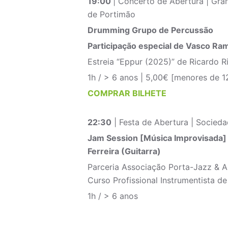
19:00
| Concerto de Abertura | Gra
de Portimão
Drumming Grupo de Percussão
Participação especial de Vasco Ra
Estreia “Eppur (2025)” de Ricardo R
1h / > 6 anos | 5,00€ [menores de 1
COMPRAR BILHETE
22:30
| Festa de Abertura | Socie
Jam Session [Música Improvisada]
Ferreira (Guitarra)
Parceria Associação Porta-Jazz & A
Curso Profissional Instrumentista 
1h / > 6 anos