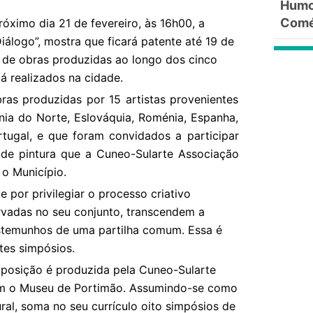
Humor
Comé
óximo dia 21 de fevereiro, às 16h00, a
álogo”, mostra que ficará patente até 19 de
a de obras produzidas ao longo dos cinco
já realizados na cidade.
ras produzidas por 15 artistas provenientes
ia do Norte, Eslováquia, Roménia, Espanha,
rtugal, e que foram convidados a participar
s de pintura que a Cuneo-Sularte Associação
o Município.
e por privilegiar o processo criativo
rvadas no seu conjunto, transcendem a
estemunhos de uma partilha comum. Essa é
tes simpósios.
xposição é produzida pela Cuneo-Sularte
om o Museu de Portimão. Assumindo-se como
ral, soma no seu currículo oito simpósios de