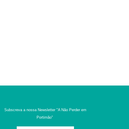
Subscreva a nossa Newsletter
"A Não Perder em
Portimão"