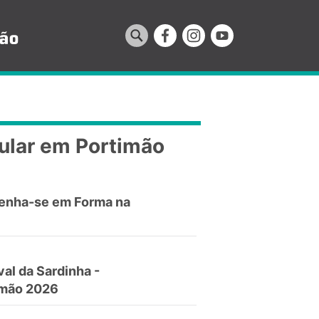
ular em Portimão
enha-se em Forma na
val da Sardinha -
imão 2026