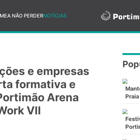
ME
A NÃO PERDER
NOTÍCIAS
Pop
uições e empresas
ta formativa e
Mant
 Portimão Arena
Praia
Work VII
Festi
Port