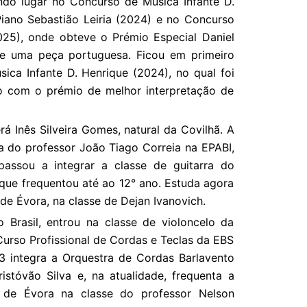
do lugar no Concurso de Música Infante D.
iano Sebastião Leiria (2024) e no Concurso
2025), onde obteve o Prémio Especial Daniel
de uma peça portuguesa. Ficou em primeiro
ica Infante D. Henrique (2024), no qual foi
o com o prémio de melhor interpretação de
á Inês Silveira Gomes, natural da Covilhã. A
ra do professor João Tiago Correia na EPABI,
assou a integrar a classe de guitarra do
 que frequentou até ao 12° ano. Estuda agora
de Évora, na classe de Dejan Ivanovich.
o Brasil, entrou na classe de violoncelo da
Curso Profissional de Cordas e Teclas da EBS
 integra a Orquestra de Cordas Barlavento
istóvão Silva e, na atualidade, frequenta a
 de Évora na classe do professor Nelson