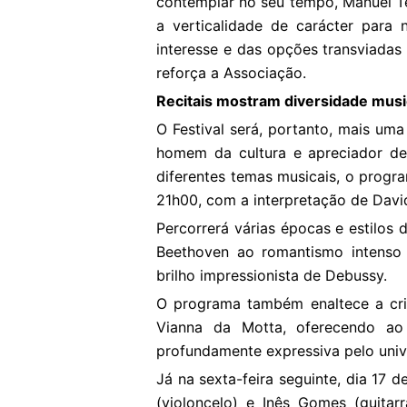
contemplar no seu tempo, Manuel T
a verticalidade de carácter para 
interesse e das opções transviadas 
reforça a Associação.
Recitais mostram diversidade musi
O Festival será, portanto, mais u
homem da cultura e apreciador d
diferentes temas musicais, o progr
21h00, com a interpretação de Davi
Percorrerá várias épocas e estilos 
Beethoven ao romantismo intenso
brilho impressionista de Debussy.
O programa também enaltece a cri
Vianna da Motta, oferecendo ao
profundamente expressiva pelo unive
Já na sexta-feira seguinte, dia 17 d
(violoncelo) e Inês Gomes (guitar