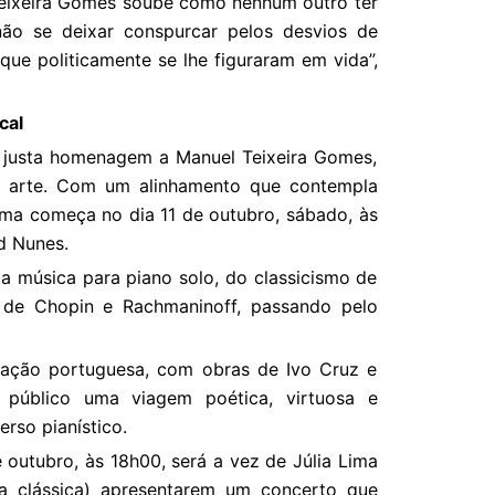
eixeira Gomes soube como nenhum outro ter
não se deixar conspurcar pelos desvios de
que politicamente se lhe figuraram em vida”,
cal
ma justa homenagem a Manuel Teixeira Gomes,
e arte. Com um alinhamento que contempla
ama começa no dia 11 de outubro, sábado, às
d Nunes.
da música para piano solo, do classicismo de
 de Chopin e Rachmaninoff, passando pelo
ação portuguesa, com obras de Ivo Cruz e
 público uma viagem poética, virtuosa e
rso pianístico.
e outubro, às 18h00, será a vez de Júlia Lima
ra clássica) apresentarem um concerto que