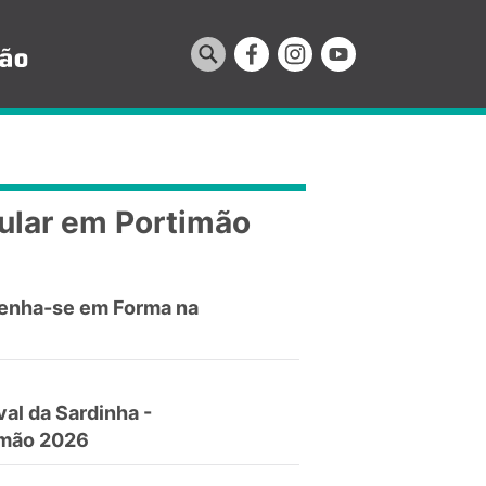
ular em Portimão
enha-se em Forma na
val da Sardinha -
imão 2026