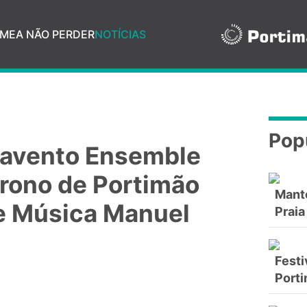
ME
A NÃO PERDER
NOTÍCIAS
Pop
lavento Ensemble
rono de Portimão
Mant
de Música Manuel
Praia
s
Festi
Port