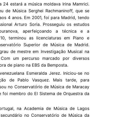
 24 estará a música moldava Irina Mamrici.
eu de Música Serghei Rachmaninoff, que se
 aos 4 anos. Em 2001, foi para Madrid, tendo
ssional Arturo Soria. Prosseguiu os estudos
uranova, aperfeiçoando a técnica e a
010, terminou as licenciaturas em Piano e
servatório Superior de Música de Madrid.
grau de mestre em Investigação Musical na
ty. Com um percurso marcado por diversos
ssora de piano na EBS da Bemposta.
enezuelana Esmeralda Jerez. Iniciou-se no
ação de Pablo Vasquez. Mais tarde, para
essou no Conservatório de Música de Maracay
e foi membro do El Sistema de Orquestra da
ortugal, na Academia de Música de Lagos
 secundário no Conservatório de Música da