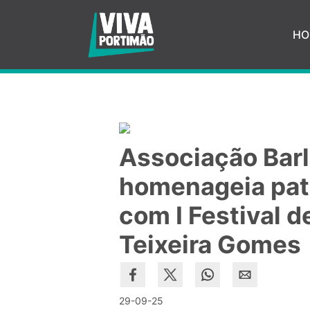
Saltar para o conteúdo principal
HO
Associação Bar
homenageia pat
com I Festival 
Teixeira Gome
29-09-25