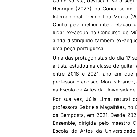
Como solista, destacam-se o segun
Henrique (2023), no Concurso de P
Internacional Prémio Ilda Moura (
Cunha pela melhor interpretação 
lugar ex-aequo no Concurso de Mús
ainda distinguido também ex-aequ
uma peça portuguesa.
Uma das protagonistas do dia 17 ser
artista estudou na classe de guitar
entre 2018 e 2021, ano em que p
professor Francisco Morais Franco,
na Escola de Artes da Universidade 
Por sua vez, Júlia Lima, natural d
professora Gabriela Magalhães, no 
da Bemposta, em 2021. Desde 2023
Ensemble, dirigida pelo maestro Cr
Escola de Artes da Universidade