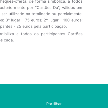
heques-oferta, de forma simbólica, a todos
posteriormente por “Cartões Dá”, válidos em
 ser utilizado na totalidade ou parcialmente,
: 3º lugar - 75 euros; 2º lugar - 100 euros;
cipantes - 25 euros pela participação.
ibiliza a todos os participantes Cartões
os cada.
Partilhar