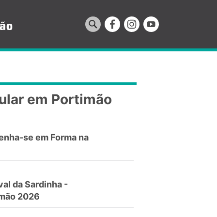
ular em Portimão
enha-se em Forma na
val da Sardinha -
imão 2026