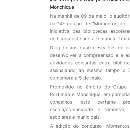
Monchique
Na manhã de 09 de maio, o auditór
da 14ª edição de “Momentos de Le
iniciativa das bibliotecas escola
dedicada este ano à temática “Texto
Dirigido aos quatro escalões de e
desenvolver a compreensão e a ex
atividades conjuntas entre biblio
assinalando ao mesmo tempo o D
comemora a 5 de maio.
Promovido no âmbito do Grupo d
Portimão e Monchique, em parceria
concelhos, este certame pr
escola/comunidade e fomentar, j
escolares e municipais.
A edição do concurso “Momentos d