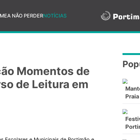
ME
A NÃO PERDER
NOTÍCIAS
Pop
ição Momentos de
rso de Leitura em
Mant
Praia
Festi
Port
cas Escolares e Municipais de Portimão e