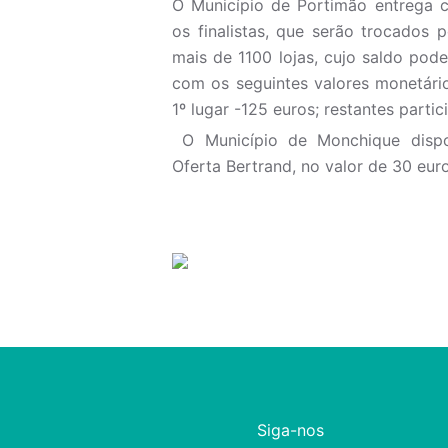
O Município de Portimão entrega c
os finalistas, que serão trocados 
mais de 1100 lojas, cujo saldo pode
com os seguintes valores monetários
1º lugar -125 euros; restantes parti
O Município de Monchique dispon
Oferta Bertrand, no valor de 30 eur
Siga-nos