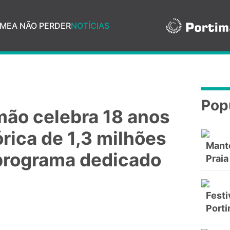
ME
A NÃO PERDER
NOTÍCIAS
Pop
ão celebra 18 anos
rica de 1,3 milhões
Mant
 programa dedicado
Praia
Festi
Port