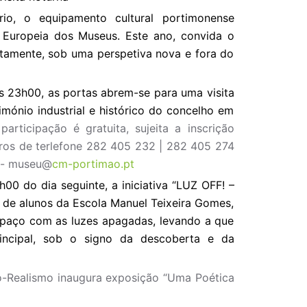
rio, o equipamento cultural portimonense
 Europeia dos Museus. Este ano, convida o
itamente, sob uma perspetiva nova e fora do
as 23h00, as portas abrem-se para uma visita
imónio industrial e histórico do concelho em
participação é gratuita, sujeita a inscrição
eros de terlefone 282 405 232 | 282 405 274
o - museu@
cm-portimao.pt
h00 do dia seguinte, a iniciativa “LUZ OFF! –
 de alunos da Escola Manuel Teixeira Gomes,
spaço com as luzes apagadas, levando a que
incipal, sob o signo da descoberta e da
o-Realismo inaugura exposição “Uma Poética