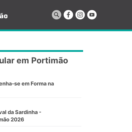
ular em Portimão
enha-se em Forma na
val da Sardinha -
imão 2026