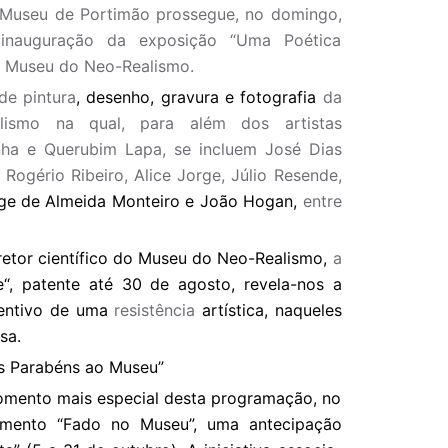
 Museu de Portimão prossegue, no domingo,
nauguração da exposição “Uma Poética
do Museu do Neo-Realismo.
de pintura
, desenho, gravura e fotografia
da
ismo na qual, para além dos artistas
nha e Querubim Lapa, se incluem José Dias
 Rogério Ribeiro, Alice Jorge, Júlio Resende,
rge de Almeida Monteiro e João Hogan,
entre
retor científico do Museu do Neo-Realismo,
a
“, patente até 30 de agosto, revela-nos a
ventivo de uma
resistência
artística, naqueles
sa.
s Parabéns ao Museu”
mento mais especial desta programação, no
momento “Fado no Museu”, uma antecipação