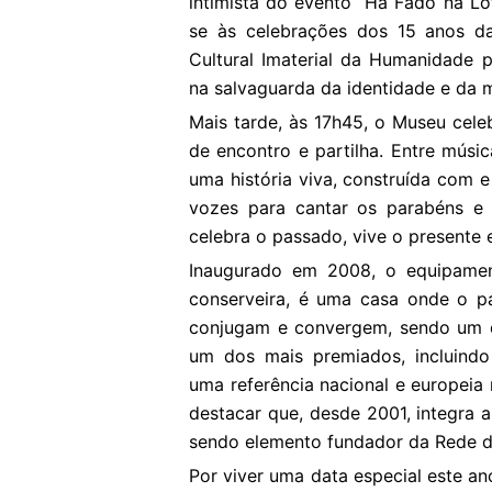
intimista do evento “Há Fado na Lot
se às celebrações dos 15 anos da
Cultural Imaterial da Humanidade
na salvaguarda da identidade e da m
Mais tarde, às 17h45, o Museu cel
de encontro e partilha. Entre músi
uma história viva, construída com 
vozes para cantar os parabéns e
celebra o passado, vive o presente e
Inaugurado em 2008, o equipamento
conserveira, é uma casa onde o p
conjugam e convergem, sendo um d
um dos mais premiados, incluindo
uma referência nacional e europei
destacar que, desde 2001, integra 
sendo elemento fundador da Rede d
Por viver uma data especial este ano