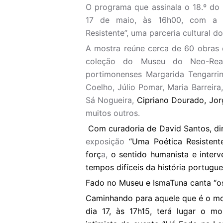
O programa que assinala o 18.º do
17 de maio, às 16h00, com a i
Resistente”, uma parceria cultural 
A mostra reúne cerca de 60 obras 
coleção do Museu do Neo-Real
portimonenses Margarida Tengarri
Coelho, Júlio Pomar, Maria Barreira,
Sá Nogueira,
Cipriano Dourado, Jo
muitos outros.
Com curadoria de David Santos, di
exposição
“Uma Poética Resistente
forç
a,
o sentido humanista e inter
tempos difíceis da história portugue
Fado no Museu e IsmaTuna canta “o
Caminhando para aquele que é o mo
dia 17, às 17h15, terá lugar o 