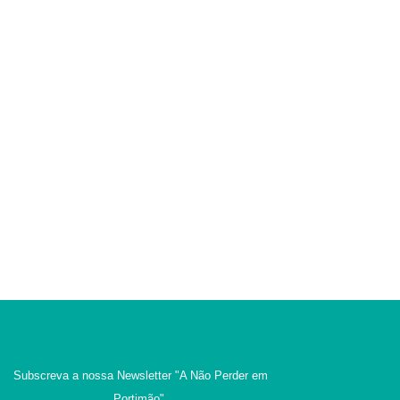
Subscreva a nossa Newsletter
"A Não Perder em
Portimão"