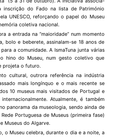
a” (5 a 31 de outubro). A iniciativa associa-
 inscrição do Fado na lista de Património
 pela UNESCO, reforçando o papel do Museu
emória coletiva nacional.
ebra a entrada na “maioridade” num momento
ca, bolo e beberete, assinalam-se 18 anos de
e para a comunidade. A IsmaTuna junta várias
 o hino do Museu, num gesto coletivo que
 projeta o futuro.
 cultural, outrora referência na indústria
assado mais longínquo e o mais recente se
os 10 museus mais visitados de Portugal e
 internacionalmente. Atualmente, é também
a no panorama da museologia, sendo ainda de
a Rede Portuguesa de Museus (primeira fase)
e Museus do Algarve.
, o Museu celebra, durante o dia e a noite, a