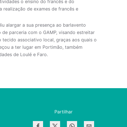
tividades o ensino do francês e do
a realização de exames de francês e
iu alargar a sua presença ao barlavento
o de parceria com o GAMP, visando estreitar
 tecido associativo local, graças aos quais o
eçou a ter lugar em Portimão, também
dades de Loulé e Faro.
Partilhar