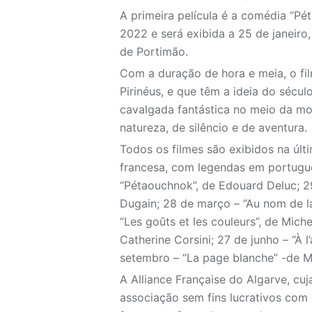
A primeira película é a comédia “Pé
2022 e será exibida a 25 de janeiro,
de Portimão.
Com a duração de hora e meia, o fi
Pirinéus, e que têm a ideia do sécul
cavalgada fantástica no meio da mon
natureza, de silêncio e de aventura.
Todos os filmes são exibidos na últ
francesa, com legendas em português
“Pétaouchnok”, de Edouard Deluc; 2
Dugain; 28 de março – “Au nom de la
“Les goûts et les couleurs”, de Miche
Catherine Corsini; 27 de junho – “À 
setembro – “La page blanche” -de Mu
A Alliance Française do Algarve, cuj
associação sem fins lucrativos com o