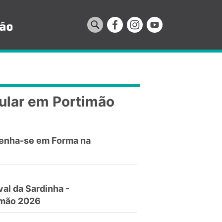
ular em Portimão
enha-se em Forma na
val da Sardinha -
imão 2026