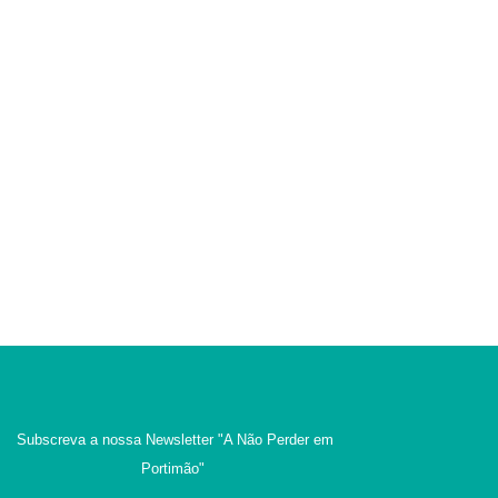
Subscreva a nossa Newsletter
"A Não Perder em
Portimão"