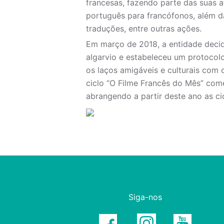
francesas, fazendo parte das suas a
português para francófonos, além d
traduções, entre outras ações.
Em março de 2018, a entidade decid
algarvio e estabeleceu um protocol
os laços amigáveis e culturais com o
ciclo “O Filme Francês do Mês” com
abrangendo a partir deste ano as ci
Siga-nos