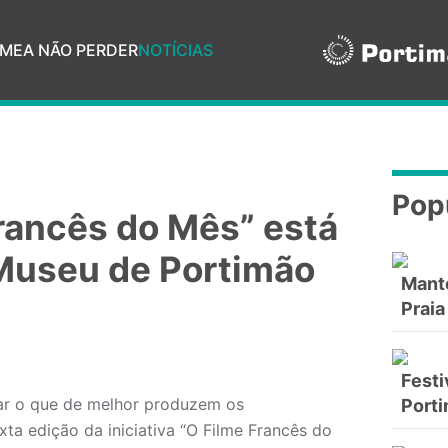
ME
A NÃO PERDER
NOTÍCIAS
Pop
Francês do Mês” está
 Museu de Portimão
Mant
Praia
Festi
ar o que de melhor produzem os
Port
xta edição da iniciativa “O Filme Francês do