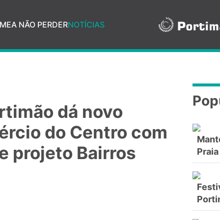
ME
A NÃO PERDER
NOTÍCIAS
Pop
rtimão dá novo
ércio do Centro com
Mant
e projeto Bairros
Praia
Festi
Port