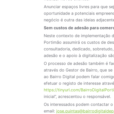
Anunciar espaços livres para que s
oportunidade a potenciais empreen
negócio é outra das ideias adjacente
Sem custos de adesão para comer
Neste contexto de implementação do 
Portimão assumirá os custos de de
consultadoria, dedicado, sobretudo,
adesão e o apoio à digitalização são
O processo de adesão também é faci
através do Gestor de Bairro, que se 
ao Bairro Digital podem falar com
efetuar o registo de interesse atrav
https://tinyurl.com/BairroDigitalPor
inicial”, acrescentou o responsável.
Os interessados podem contactar o G
email:
jose.quintas@bairrodigitalde