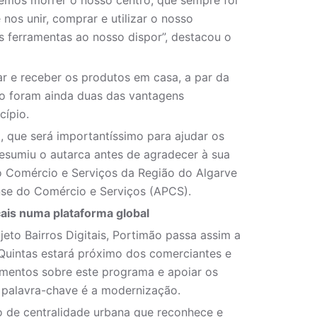
xemos morrer o nosso centro, que sempre foi
nos unir, comprar e utilizar o nosso
s ferramentas ao nosso dispor”, destacou o
r e receber os produtos em casa, a par da
ro foram ainda duas das vantagens
cípio.
, que será importantíssimo para ajudar os
resumiu o autarca antes de agradecer à sua
o Comércio e Serviços da Região do Algarve
se do Comércio e Serviços (APCS).
cais numa plataforma global
eto Bairros Digitais, Portimão passa assim a
 Quintas estará próximo dos comerciantes e
imentos sobre este programa e apoiar os
a palavra-chave é a modernização.
de centralidade urbana que reconhece e