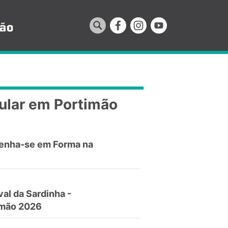
ular em Portimão
enha-se em Forma na
val da Sardinha -
imão 2026