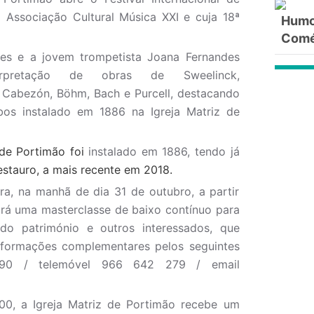
 Associação Cultural Música XXI e cuja 18ª
Humor
Comé
res e a jovem trompetista Joana Fernandes
erpretação de obras de Sweelinck,
l, Cabezón, Böhm, Bach e Purcell, destacando
bos instalado em 1886 na Igreja Matriz de
 de Portimão foi
instalado em 1886, tendo já
estauro, a mais recente em 2018.
a, na manhã de dia 31 de outubro, a partir
ará uma masterclasse de baixo contínuo para
 do património e outros interessados, que
 informações complementares pelos seguintes
290 / telemóvel 966 642 279 / email
0, a Igreja Matriz de Portimão recebe um