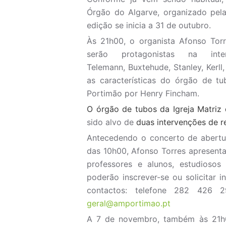
Órgão do Algarve, organizado pela
edição se inicia a 31 de outubro.
Às 21h00, o organista Afonso Tor
serão protagonistas na int
Telemann, Buxtehude, Stanley, Kerl
as características do órgão de tu
Portimão por Henry Fincham.
O órgão de tubos da Igreja Matriz
sido alvo de
duas intervenções de r
Antecedendo o concerto de abertur
das 10h00, Afonso Torres apresent
professores e alunos, estudiosos
poderão inscrever-se ou solicitar
contactos: telefone 282 426 
geral@
amportimao.pt
A 7 de novembro, também às 21h0