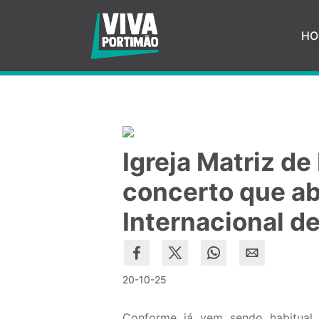
Saltar para o conteúdo principal
HO
Igreja Matriz d
concerto que ab
Internacional d
20-10-25
Conforme já vem sendo habitual, 