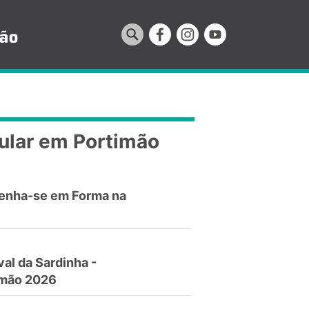
ular em Portimão
enha-se em Forma na
val da Sardinha -
imão 2026