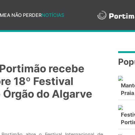
ME
A NÃO PERDER
NOTÍCIAS
Pop
e Portimão recebe
re 18º Festival
Mant
e Órgão do Algarve
Praia
Festi
Port
Portimão abre o Festival Internacional de