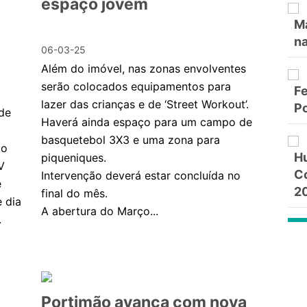
espaço jovem
M
na
06-03-25
Além do imóvel, nas zonas envolventes
serão colocados equipamentos para
Fe
lazer das crianças e de ‘Street Workout’.
P
 de
Haverá ainda espaço para um campo de
basquetebol 3X3 e uma zona para
to
Hu
piqueniques.
V
C
Intervenção deverá estar concluída no
e
2
final do mês.
 dia
A abertura do Março...
.
Portimão avança com nova