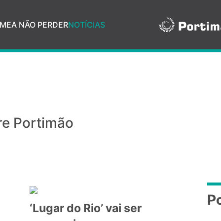
ME
A NÃO PERDER
NOTÍCIAS
re Portimão
P
‘Lugar do Rio’ vai ser