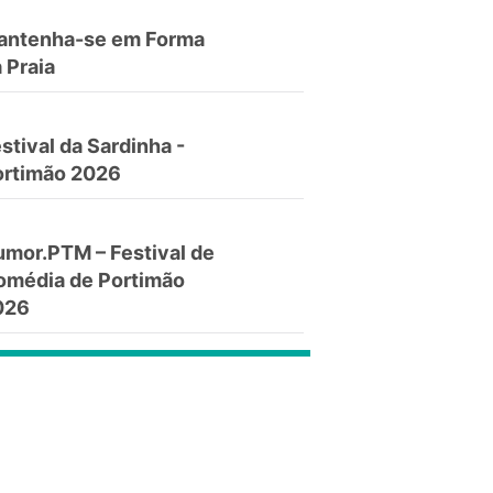
antenha-se em Forma
 Praia
stival da Sardinha -
ortimão 2026
mor.PTM – Festival de
omédia de Portimão
026