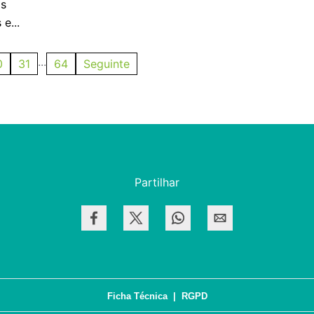
os
e...
...
0
31
64
Seguinte
Partilhar
Ficha Técnica
|
RGPD