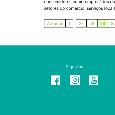
consumidores como empresários d
setores do comércio, serviços locais 
...
Anterior
1
27
28
29
3
Siga-nos