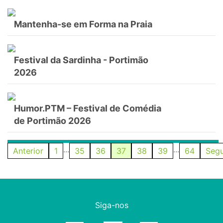
Mantenha-se em Forma na Praia
Festival da Sardinha - Portimão
2026
Humor.PTM – Festival de Comédia
de Portimão 2026
...
...
Anterior
1
35
36
37
38
39
64
Segu
Siga-nos